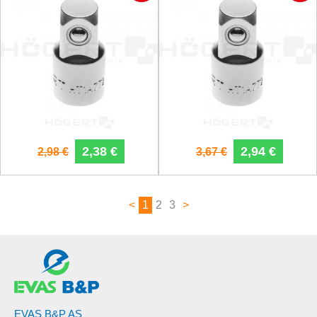
2,38 €
2,94 €
2,98 €
3,67 €
<
1
2
3
>
EVAS B&P AS