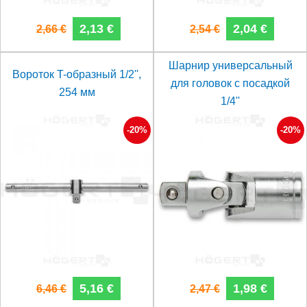
2,13 €
2,04 €
2,66 €
2,54 €
Шарнир универсальный
Вороток T-образный 1/2'',
для головок с посадкой
254 мм
1/4''
-20%
-20%
5,16 €
1,98 €
6,46 €
2,47 €